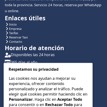
toda la provincia. Servicio 24 horas, reserva por WhatsApp
u online.
Enlaces útiles
Inicio
Empresa
Tarifas
Reservar Taxi
Contacto
Horario de atención
Disponibles las 24 horas
365 días al año
Respetamos su privacidad
Traslados con reserva previa
Atención por teléfono y WhatsApp 24/7
Las cookies nos ayudan a mejorar su
experiencia, ofrecer contenido
CONTÁCTANOS
personalizado y analizar el tráfico. Puede
+34 622 01 23 74
elegir qué cookies permitir haciendo clic en
Personalizar
. Haga clic en
Aceptar Todo
+34 622 01 23 74
para consentir o en
Rechazar Todo
para