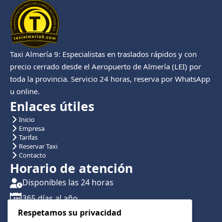
Taxi Almería 9: Especialistas en traslados rápidos y con
precio cerrado desde el Aeropuerto de Almería (LEI) por
toda la provincia. Servicio 24 horas, reserva por WhatsApp
u online.
Enlaces útiles
Inicio
Empresa
Tarifas
Reservar Taxi
Contacto
Horario de atención
Disponibles las 24 horas
365 días al año
Respetamos su privacidad
Traslados con reserva previa