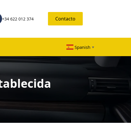
Contacto
+34 622 012 374
Spanish
▼
tablecida