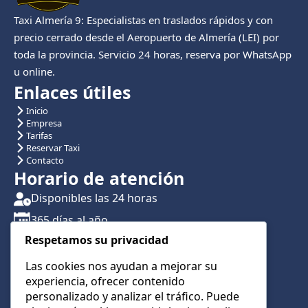
Taxi Almería 9: Especialistas en traslados rápidos y con
precio cerrado desde el Aeropuerto de Almería (LEI) por
toda la provincia. Servicio 24 horas, reserva por WhatsApp
u online.
Enlaces útiles
Inicio
Empresa
Tarifas
Reservar Taxi
Contacto
Horario de atención
Disponibles las 24 horas
365 días al año
Respetamos su privacidad
Traslados con reserva previa
Atención por teléfono y WhatsApp 24/7
Las cookies nos ayudan a mejorar su
experiencia, ofrecer contenido
CONTÁCTANOS
personalizado y analizar el tráfico. Puede