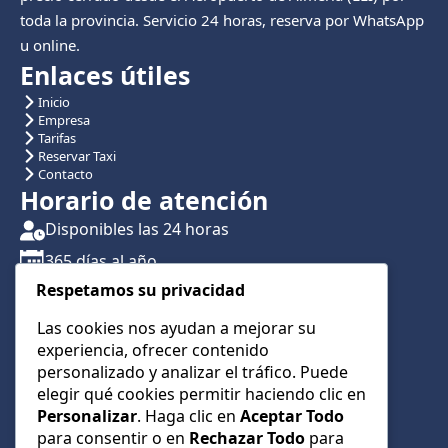
toda la provincia. Servicio 24 horas, reserva por WhatsApp
u online.
Enlaces útiles
Inicio
Empresa
Tarifas
Reservar Taxi
Contacto
Horario de atención
Disponibles las 24 horas
365 días al año
Respetamos su privacidad
Traslados con reserva previa
Atención por teléfono y WhatsApp 24/7
Las cookies nos ayudan a mejorar su
experiencia, ofrecer contenido
CONTÁCTANOS
personalizado y analizar el tráfico. Puede
+34 622 01 23 74
elegir qué cookies permitir haciendo clic en
Personalizar
. Haga clic en
Aceptar Todo
+34 622 01 23 74
para consentir o en
Rechazar Todo
para