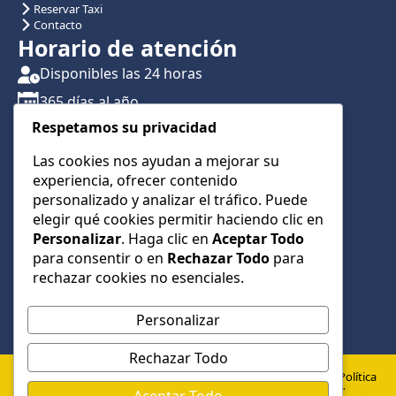
Reservar Taxi
Contacto
Horario de atención
Disponibles las 24 horas
365 días al año
Respetamos su privacidad
Traslados con reserva previa
Atención por teléfono y WhatsApp 24/7
Las cookies nos ayudan a mejorar su
experiencia, ofrecer contenido
CONTÁCTANOS
personalizado y analizar el tráfico. Puede
+34 622 01 23 74
elegir qué cookies permitir haciendo clic en
Personalizar
. Haga clic en
Aceptar Todo
+34 622 01 23 74
para consentir o en
Rechazar Todo
para
info@taxialmeria9.com
rechazar cookies no esenciales.
Personalizar
Rechazar Todo
© 2026 Taxi Almería 9 –
Política
Política de
Aviso
Todos los derechos
de
Aceptar Todo