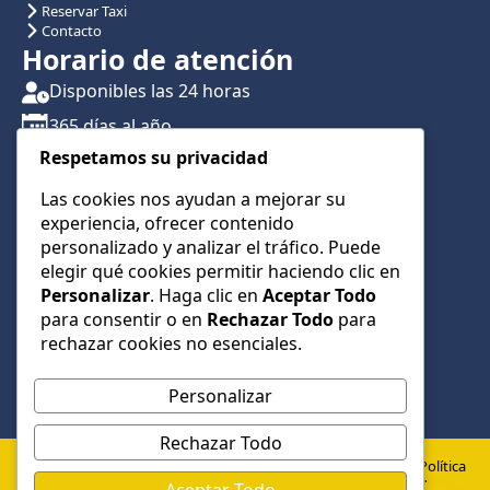
Reservar Taxi
Contacto
Horario de atención
Disponibles las 24 horas
365 días al año
Respetamos su privacidad
Traslados con reserva previa
Atención por teléfono y WhatsApp 24/7
Las cookies nos ayudan a mejorar su
experiencia, ofrecer contenido
CONTÁCTANOS
personalizado y analizar el tráfico. Puede
+34 622 01 23 74
elegir qué cookies permitir haciendo clic en
Personalizar
. Haga clic en
Aceptar Todo
+34 622 01 23 74
para consentir o en
Rechazar Todo
para
info@taxialmeria9.com
rechazar cookies no esenciales.
Personalizar
Rechazar Todo
© 2026 Taxi Almería 9 –
Política
Política de
Aviso
Todos los derechos
de
Aceptar Todo