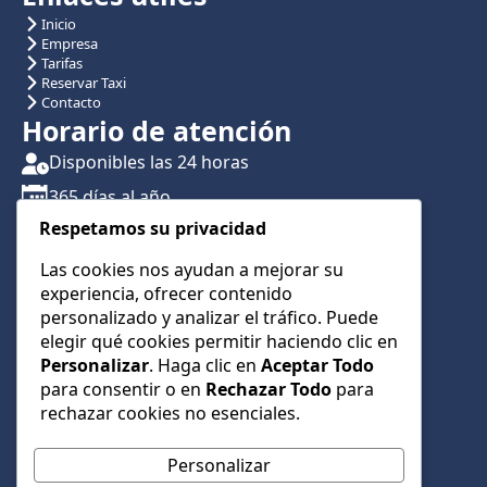
Inicio
Empresa
Tarifas
Reservar Taxi
Contacto
Horario de atención
Disponibles las 24 horas
365 días al año
Respetamos su privacidad
Traslados con reserva previa
Atención por teléfono y WhatsApp 24/7
Las cookies nos ayudan a mejorar su
experiencia, ofrecer contenido
CONTÁCTANOS
personalizado y analizar el tráfico. Puede
+34 622 01 23 74
elegir qué cookies permitir haciendo clic en
Personalizar
. Haga clic en
Aceptar Todo
+34 622 01 23 74
para consentir o en
Rechazar Todo
para
info@taxialmeria9.com
rechazar cookies no esenciales.
Personalizar