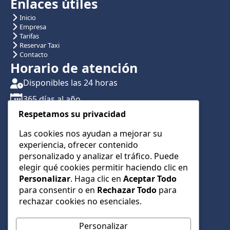
Enlaces útiles
Inicio
Empresa
Tarifas
Reservar Taxi
Contacto
Horario de atención
Disponibles las 24 horas
365 días al año
Respetamos su privacidad
Traslados con reserva previa
Atención por teléfono y WhatsApp 24/7
Las cookies nos ayudan a mejorar su
experiencia, ofrecer contenido
CONTÁCTANOS
personalizado y analizar el tráfico. Puede
+34 622 01 23 74
elegir qué cookies permitir haciendo clic en
Personalizar
. Haga clic en
Aceptar Todo
+34 622 01 23 74
para consentir o en
Rechazar Todo
para
info@taxialmeria9.com
rechazar cookies no esenciales.
Personalizar