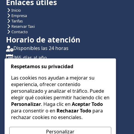
Enlaces útiles
Inicio
Empresa
Tarifas
Reservar Taxi
Contacto
Horario de atención
Disponibles las 24 horas
365 días al año
Respetamos su privacidad
Traslados con reserva previa
Atención por teléfono y WhatsApp 24/7
Las cookies nos ayudan a mejorar su
experiencia, ofrecer contenido
CONTÁCTANOS
personalizado y analizar el tráfico. Puede
+34 622 01 23 74
elegir qué cookies permitir haciendo clic en
Personalizar
. Haga clic en
Aceptar Todo
+34 622 01 23 74
para consentir o en
Rechazar Todo
para
info@taxialmeria9.com
rechazar cookies no esenciales.
Personalizar