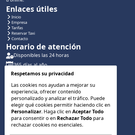
Enlaces útiles
Inicio
Empresa
Tarifas
Reservar Taxi
Contacto
Horario de atención
Disponibles las 24 horas
365 días al año
Respetamos su privacidad
Traslados con reserva previa
Atención por teléfono y WhatsApp 24/7
Las cookies nos ayudan a mejorar su
experiencia, ofrecer contenido
CONTÁCTANOS
personalizado y analizar el tráfico. Puede
+34 622 01 23 74
elegir qué cookies permitir haciendo clic en
Personalizar
. Haga clic en
Aceptar Todo
+34 622 01 23 74
para consentir o en
Rechazar Todo
para
info@taxialmeria9.com
rechazar cookies no esenciales.