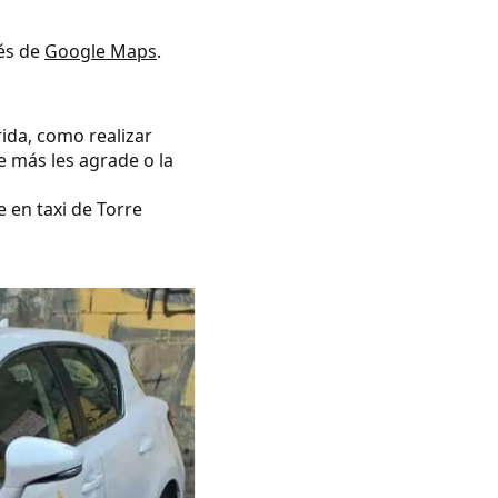
vés de
Google Maps
.
rida, como realizar
e más les agrade o la
e en taxi de Torre