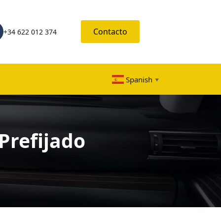
Contacto
+34 622 012 374
Spanish
▼
Prefijado