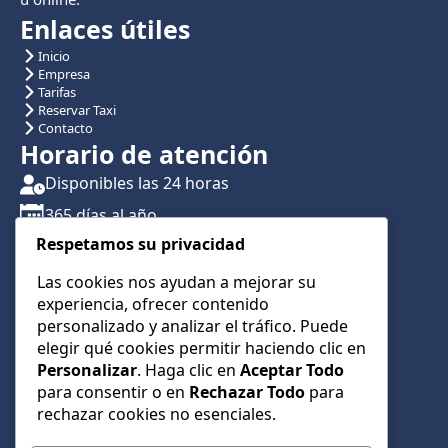
Enlaces útiles
Inicio
Empresa
Tarifas
Reservar Taxi
Contacto
Horario de atención
Disponibles las 24 horas
365 días al año
Respetamos su privacidad
Traslados con reserva previa
Atención por teléfono y WhatsApp 24/7
Las cookies nos ayudan a mejorar su
experiencia, ofrecer contenido
CONTÁCTANOS
personalizado y analizar el tráfico. Puede
+34 622 01 23 74
elegir qué cookies permitir haciendo clic en
Personalizar
. Haga clic en
Aceptar Todo
+34 622 01 23 74
para consentir o en
Rechazar Todo
para
info@taxialmeria9.com
rechazar cookies no esenciales.