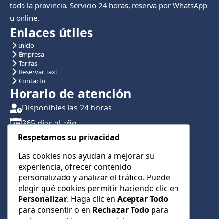
toda la provincia. Servicio 24 horas, reserva por WhatsApp
u online.
Enlaces útiles
Inicio
Empresa
Tarifas
Reservar Taxi
Contacto
Horario de atención
Disponibles las 24 horas
365 días al año
Respetamos su privacidad
Traslados con reserva previa
Atención por teléfono y WhatsApp 24/7
Las cookies nos ayudan a mejorar su
experiencia, ofrecer contenido
CONTÁCTANOS
personalizado y analizar el tráfico. Puede
+34 622 01 23 74
elegir qué cookies permitir haciendo clic en
Personalizar
. Haga clic en
Aceptar Todo
+34 622 01 23 74
para consentir o en
Rechazar Todo
para
info@taxialmeria9.com