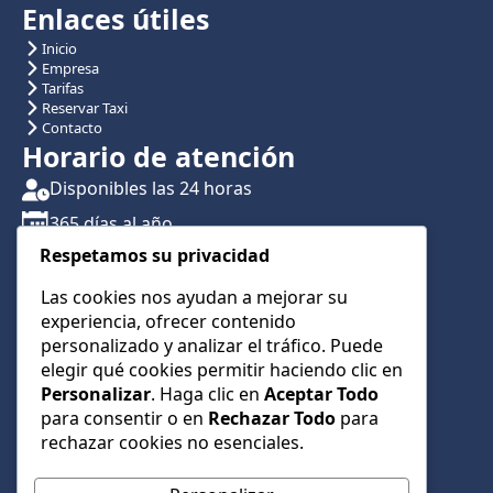
Enlaces útiles
Inicio
Empresa
Tarifas
Reservar Taxi
Contacto
Horario de atención
Disponibles las 24 horas
365 días al año
Respetamos su privacidad
Traslados con reserva previa
Atención por teléfono y WhatsApp 24/7
Las cookies nos ayudan a mejorar su
experiencia, ofrecer contenido
CONTÁCTANOS
personalizado y analizar el tráfico. Puede
+34 622 01 23 74
elegir qué cookies permitir haciendo clic en
Personalizar
. Haga clic en
Aceptar Todo
+34 622 01 23 74
para consentir o en
Rechazar Todo
para
info@taxialmeria9.com
rechazar cookies no esenciales.