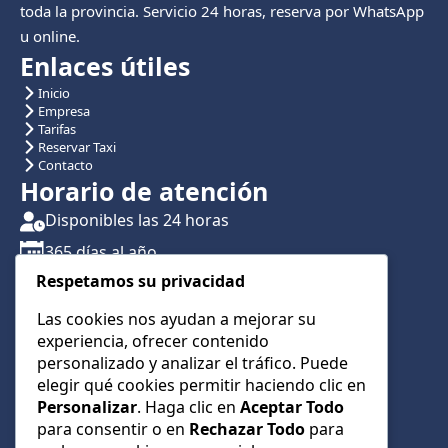
toda la provincia. Servicio 24 horas, reserva por WhatsApp
u online.
Enlaces útiles
Inicio
Empresa
Tarifas
Reservar Taxi
Contacto
Horario de atención
Disponibles las 24 horas
365 días al año
Respetamos su privacidad
Traslados con reserva previa
Atención por teléfono y WhatsApp 24/7
Las cookies nos ayudan a mejorar su
experiencia, ofrecer contenido
CONTÁCTANOS
personalizado y analizar el tráfico. Puede
+34 622 01 23 74
elegir qué cookies permitir haciendo clic en
Personalizar
. Haga clic en
Aceptar Todo
+34 622 01 23 74
para consentir o en
Rechazar Todo
para
info@taxialmeria9.com