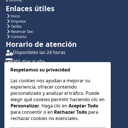
Enlaces útiles
Inicio
Empresa
Tarifas
Reservar Taxi
Contacto
Horario de atención
Disponibles las 24 horas
365 días al año
Respetamos su privacidad
Traslados con reserva previa
Atención por teléfono y WhatsApp 24/7
Las cookies nos ayudan a mejorar su
experiencia, ofrecer contenido
CONTÁCTANOS
personalizado y analizar el tráfico. Puede
+34 622 01 23 74
elegir qué cookies permitir haciendo clic en
Personalizar
. Haga clic en
Aceptar Todo
+34 622 01 23 74
para consentir o en
Rechazar Todo
para
info@taxialmeria9.com
rechazar cookies no esenciales.