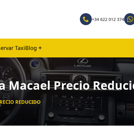
+34 622 012 374
ervar Taxi
Blog
 a Macael Precio Reduc
PRECIO REDUCIDO