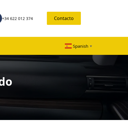
Contacto
+34 622 012 374
Spanish
▼
ido