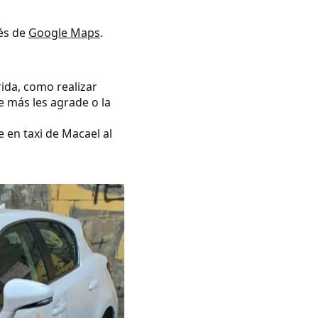
vés de
Google Maps
.
rida, como realizar
e más les agrade o la
e en taxi de Macael al