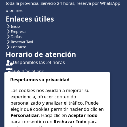
toda la provincia. Servicio 24 horas, reserva por WhatsApp
u online.
Enlaces útiles
Inicio
Empresa
Tarifas
Reservar Taxi
Contacto
Horario de atención
Disponibles las 24 horas
365 días al año
Respetamos su privacidad
Traslados con reserva previa
Atención por teléfono y WhatsApp 24/7
Las cookies nos ayudan a mejorar su
experiencia, ofrecer contenido
CONTÁCTANOS
personalizado y analizar el tráfico. Puede
+34 622 01 23 74
elegir qué cookies permitir haciendo clic en
Personalizar
. Haga clic en
Aceptar Todo
+34 622 01 23 74
para consentir o en
Rechazar Todo
para
info@taxialmeria9.com