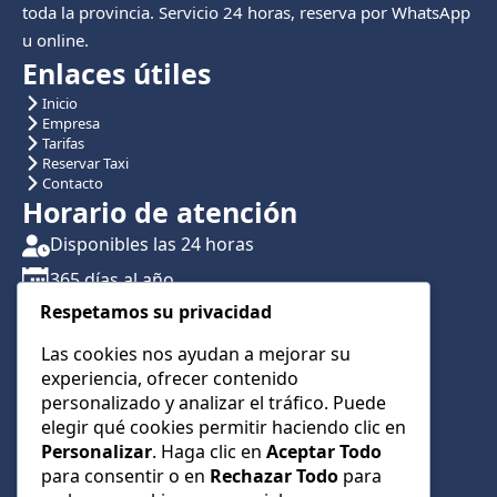
toda la provincia. Servicio 24 horas, reserva por WhatsApp
u online.
Enlaces útiles
Inicio
Empresa
Tarifas
Reservar Taxi
Contacto
Horario de atención
Disponibles las 24 horas
365 días al año
Respetamos su privacidad
Traslados con reserva previa
Atención por teléfono y WhatsApp 24/7
Las cookies nos ayudan a mejorar su
experiencia, ofrecer contenido
CONTÁCTANOS
personalizado y analizar el tráfico. Puede
+34 622 01 23 74
elegir qué cookies permitir haciendo clic en
Personalizar
. Haga clic en
Aceptar Todo
+34 622 01 23 74
para consentir o en
Rechazar Todo
para
info@taxialmeria9.com