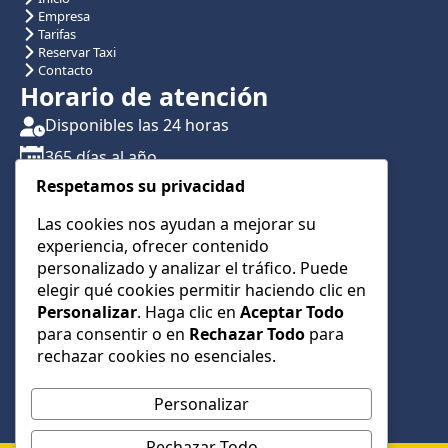
Empresa
Tarifas
Reservar Taxi
Contacto
Horario de atención
Disponibles las 24 horas
365 días al año
Respetamos su privacidad
Traslados con reserva previa
Atención por teléfono y WhatsApp 24/7
Las cookies nos ayudan a mejorar su
experiencia, ofrecer contenido
CONTÁCTANOS
personalizado y analizar el tráfico. Puede
+34 622 01 23 74
elegir qué cookies permitir haciendo clic en
Personalizar
. Haga clic en
Aceptar Todo
+34 622 01 23 74
para consentir o en
Rechazar Todo
para
info@taxialmeria9.com
rechazar cookies no esenciales.
Personalizar
Rechazar Todo