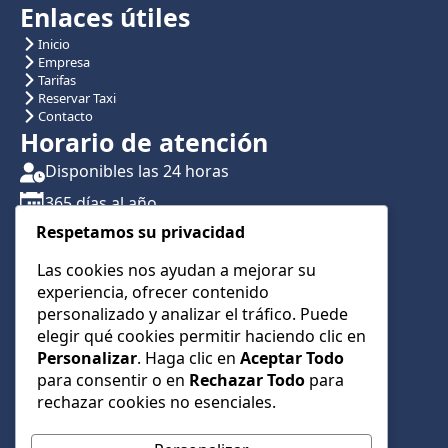
Enlaces útiles
Inicio
Empresa
Tarifas
Reservar Taxi
Contacto
Horario de atención
Disponibles las 24 horas
365 días al año
Respetamos su privacidad
Traslados con reserva previa
Atención por teléfono y WhatsApp 24/7
Las cookies nos ayudan a mejorar su
experiencia, ofrecer contenido
CONTÁCTANOS
personalizado y analizar el tráfico. Puede
+34 622 01 23 74
elegir qué cookies permitir haciendo clic en
Personalizar
. Haga clic en
Aceptar Todo
+34 622 01 23 74
para consentir o en
Rechazar Todo
para
info@taxialmeria9.com
rechazar cookies no esenciales.