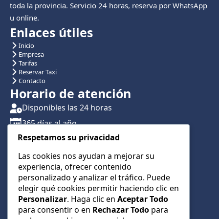
toda la provincia. Servicio 24 horas, reserva por WhatsApp
u online.
Enlaces útiles
Inicio
Empresa
Tarifas
Reservar Taxi
Contacto
Horario de atención
Disponibles las 24 horas
365 días al año
Respetamos su privacidad
Traslados con reserva previa
Atención por teléfono y WhatsApp 24/7
Las cookies nos ayudan a mejorar su
experiencia, ofrecer contenido
CONTÁCTANOS
personalizado y analizar el tráfico. Puede
+34 622 01 23 74
elegir qué cookies permitir haciendo clic en
Personalizar
. Haga clic en
Aceptar Todo
+34 622 01 23 74
para consentir o en
Rechazar Todo
para
info@taxialmeria9.com