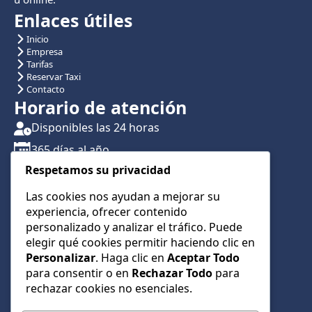
Enlaces útiles
Inicio
Empresa
Tarifas
Reservar Taxi
Contacto
Horario de atención
Disponibles las 24 horas
365 días al año
Respetamos su privacidad
Traslados con reserva previa
Atención por teléfono y WhatsApp 24/7
Las cookies nos ayudan a mejorar su
experiencia, ofrecer contenido
CONTÁCTANOS
personalizado y analizar el tráfico. Puede
+34 622 01 23 74
elegir qué cookies permitir haciendo clic en
Personalizar
. Haga clic en
Aceptar Todo
+34 622 01 23 74
para consentir o en
Rechazar Todo
para
info@taxialmeria9.com
rechazar cookies no esenciales.