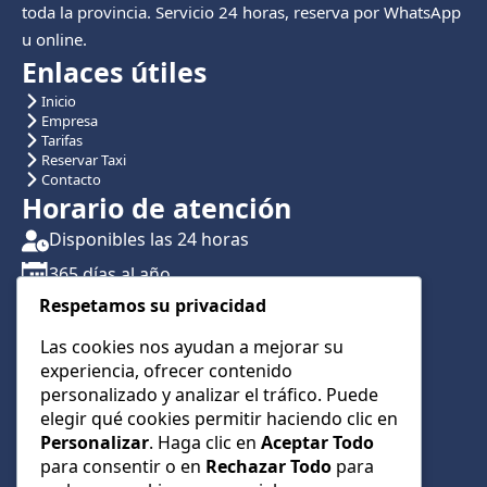
toda la provincia. Servicio 24 horas, reserva por WhatsApp
u online.
Enlaces útiles
Inicio
Empresa
Tarifas
Reservar Taxi
Contacto
Horario de atención
Disponibles las 24 horas
365 días al año
Respetamos su privacidad
Traslados con reserva previa
Atención por teléfono y WhatsApp 24/7
Las cookies nos ayudan a mejorar su
experiencia, ofrecer contenido
CONTÁCTANOS
personalizado y analizar el tráfico. Puede
+34 622 01 23 74
elegir qué cookies permitir haciendo clic en
Personalizar
. Haga clic en
Aceptar Todo
+34 622 01 23 74
para consentir o en
Rechazar Todo
para
info@taxialmeria9.com