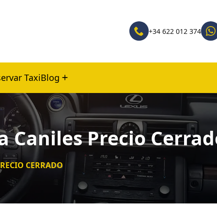
+34 622 012 374
ervar Taxi
Blog
a Caniles Precio Cerrad
 PRECIO CERRADO