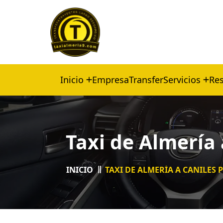
Inicio
Empresa
Transfer
Servicios
Res
Taxi de Almería 
INICIO
TAXI DE ALMERÍA A CANILES