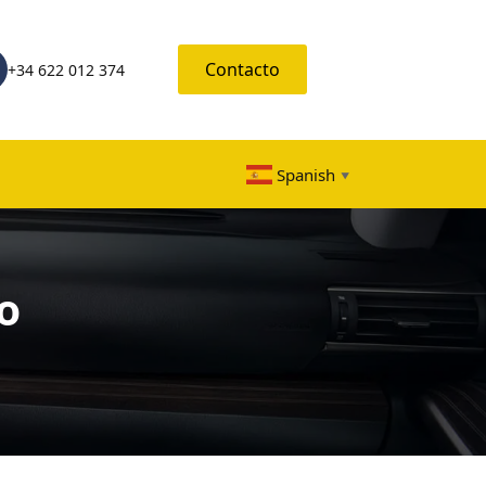
Contacto
+34 622 012 374
Spanish
▼
o