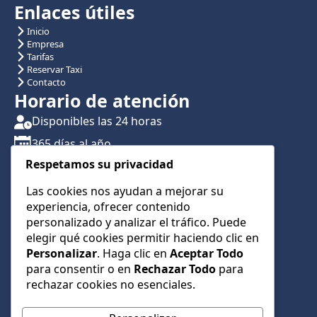
Enlaces útiles
Inicio
Empresa
Tarifas
Reservar Taxi
Contacto
Horario de atención
Disponibles las 24 horas
365 días al año
Respetamos su privacidad
Traslados con reserva previa
Atención por teléfono y WhatsApp 24/7
Las cookies nos ayudan a mejorar su
experiencia, ofrecer contenido
CONTÁCTANOS
personalizado y analizar el tráfico. Puede
+34 622 01 23 74
elegir qué cookies permitir haciendo clic en
Personalizar
. Haga clic en
Aceptar Todo
+34 622 01 23 74
para consentir o en
Rechazar Todo
para
info@taxialmeria9.com
rechazar cookies no esenciales.