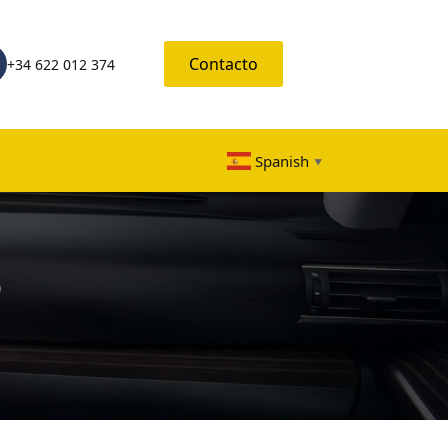
Contacto
+34 622 012 374
Spanish
▼
o