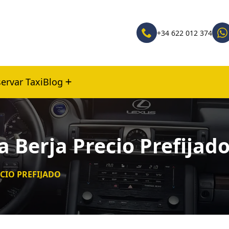
+34 622 012 374
ervar Taxi
Blog
a Berja Precio Prefijad
ECIO PREFIJADO