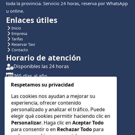
toda la provincia. Servicio 24 horas, reserva por WhatsApp
u online.
Enlaces útiles
Inicio
Empresa
Tarifas
Reservar Taxi
Contacto
Horario de atención
Disponibles las 24 horas
365 días al año
Respetamos su privacidad
Traslados con reserva previa
Atención por teléfono y WhatsApp 24/7
Las cookies nos ayudan a mejorar su
experiencia, ofrecer contenido
CONTÁCTANOS
personalizado y analizar el tráfico. Puede
+34 622 01 23 74
elegir qué cookies permitir haciendo clic en
Personalizar
. Haga clic en
Aceptar Todo
+34 622 01 23 74
para consentir o en
Rechazar Todo
para
info@taxialmeria9.com