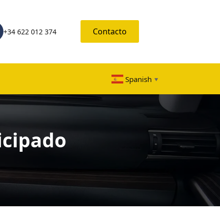
Contacto
+34 622 012 374
Spanish
▼
icipado