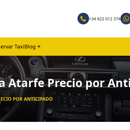
+34 622 012 374
ervar Taxi
Blog
a Atarfe Precio por Ant
PRECIO POR ANTICIPADO