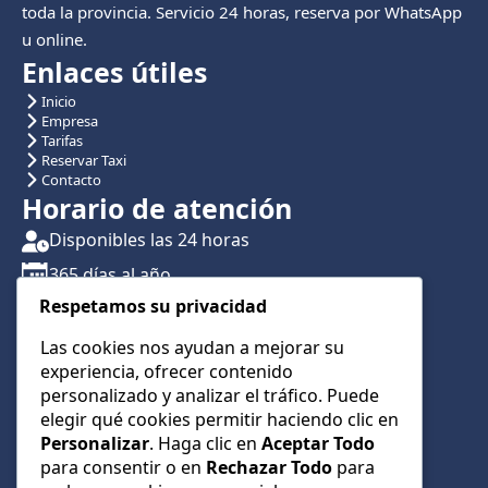
toda la provincia. Servicio 24 horas, reserva por WhatsApp
u online.
Enlaces útiles
Inicio
Empresa
Tarifas
Reservar Taxi
Contacto
Horario de atención
Disponibles las 24 horas
365 días al año
Respetamos su privacidad
Traslados con reserva previa
Atención por teléfono y WhatsApp 24/7
Las cookies nos ayudan a mejorar su
experiencia, ofrecer contenido
CONTÁCTANOS
personalizado y analizar el tráfico. Puede
+34 622 01 23 74
elegir qué cookies permitir haciendo clic en
Personalizar
. Haga clic en
Aceptar Todo
+34 622 01 23 74
para consentir o en
Rechazar Todo
para
info@taxialmeria9.com