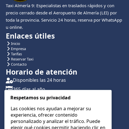
Taxi Almería 9: Especialistas en traslados rápidos y con
precio cerrado desde el Aeropuerto de Almería (LEI) por
toda la provincia. Servicio 24 horas, reserva por WhatsApp
u online.
Enlaces útiles
Inicio
Empresa
Tarifas
Reservar Taxi
Contacto
Horario de atención
Disponibles las 24 horas
365 días al año
Respetamos su privacidad
Traslados con reserva previa
Atención por teléfono y WhatsApp 24/7
Las cookies nos ayudan a mejorar su
experiencia, ofrecer contenido
CONTÁCTANOS
personalizado y analizar el tráfico. Puede
+34 622 01 23 74
elegir qué cookies permitir haciendo clic en