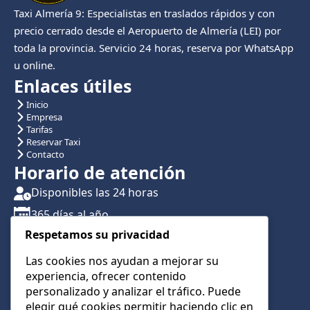
Taxi Almería 9: Especialistas en traslados rápidos y con
precio cerrado desde el Aeropuerto de Almería (LEI) por
toda la provincia. Servicio 24 horas, reserva por WhatsApp
u online.
Enlaces útiles
Inicio
Empresa
Tarifas
Reservar Taxi
Contacto
Horario de atención
Disponibles las 24 horas
365 días al año
Respetamos su privacidad
Traslados con reserva previa
Atención por teléfono y WhatsApp 24/7
Las cookies nos ayudan a mejorar su
experiencia, ofrecer contenido
CONTÁCTANOS
personalizado y analizar el tráfico. Puede
+34 622 01 23 74
elegir qué cookies permitir haciendo clic en