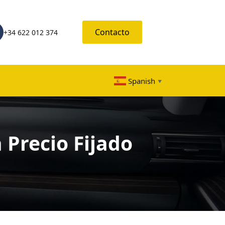
Contacto
+34 622 012 374
Spanish
▼
 Precio Fijado