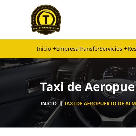
Inicio
Empresa
Transfer
Servicios
Res
Taxi de Aeropuer
INICIO
TAXI DE AEROPUERTO DE ALME