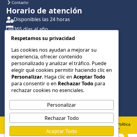
Contacto
Horario de atención
Disponibles las 24 horas
365 días al año
Respetamos su privacidad
Traslados con reserva previa
Atención por teléfono y WhatsApp 24/7
Las cookies nos ayudan a mejorar su
experiencia, ofrecer contenido
CONTÁCTANOS
personalizado y analizar el tráfico. Puede
+34 622 01 23 74
elegir qué cookies permitir haciendo clic en
Personalizar
. Haga clic en
Aceptar Todo
+34 622 01 23 74
para consentir o en
Rechazar Todo
para
info@taxialmeria9.com
rechazar cookies no esenciales.
Personalizar
Rechazar Todo
© 2026 Taxi Almería 9 –
Política
Política de
Aviso
Todos los derechos
de
Aceptar Todo
Privacidad
Legal
cookies
reservados