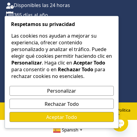
Disponibles las 24 horas
365 días al año
Respetamos su privacidad
Traslados con reserva previa
Atención por teléfono y WhatsApp 24/7
Las cookies nos ayudan a mejorar su
experiencia, ofrecer contenido
CONTÁCTANOS
personalizado y analizar el tráfico. Puede
+34 622 01 23 74
elegir qué cookies permitir haciendo clic en
Personalizar
. Haga clic en
Aceptar Todo
+34 622 01 23 74
para consentir o en
Rechazar Todo
para
info@taxialmeria9.com
rechazar cookies no esenciales.
Personalizar
Rechazar Todo
© 2026 Taxi Almería 9 –
Política
Política de
Aviso
Todos los derechos
de
Aceptar Todo
Privacidad
Legal
cookies
reservados
Spanish
▼
Open
Desarrollado por:
Low Cost Web