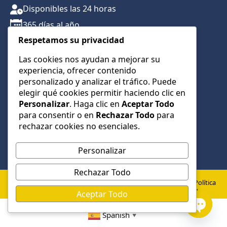
Disponibles las 24 horas
365 días al año
Respetamos su privacidad
Traslados con reserva previa
Atención por teléfono y WhatsApp 24/7
Las cookies nos ayudan a mejorar su
experiencia, ofrecer contenido
CONTÁCTANOS
personalizado y analizar el tráfico. Puede
+34 622 01 23 74
elegir qué cookies permitir haciendo clic en
Personalizar
. Haga clic en
Aceptar Todo
+34 622 01 23 74
para consentir o en
Rechazar Todo
para
info@taxialmeria9.com
rechazar cookies no esenciales.
Personalizar
Rechazar Todo
© 2026 Taxi Almería 9 –
Política
Política de
Aviso
Todos los derechos
de
Aceptar Todo
Privacidad
Legal
cookies
reservados
Spanish
▼
Open
Desarrollado por:
Low Cost Web