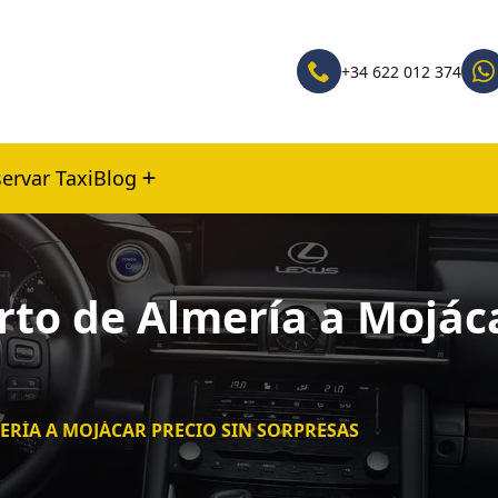
+34 622 012 374
ervar Taxi
Blog
rto de Almería a Mojáca
ERÍA A MOJÁCAR PRECIO SIN SORPRESAS