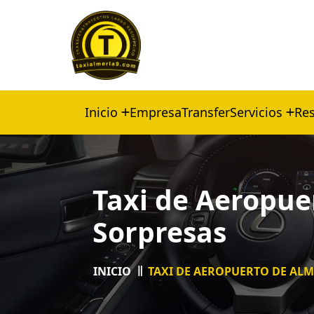
Inicio
Empresa
Transfer
Servicios
Res
Taxi de Aeropue
Sorpresas
INICIO
TAXI DE AEROPUERTO DE ALM