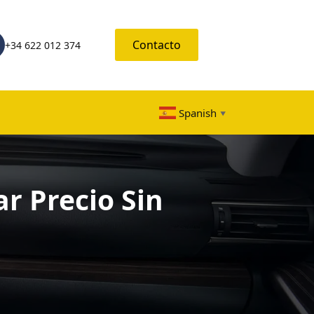
Contacto
+34 622 012 374
Spanish
▼
r Precio Sin