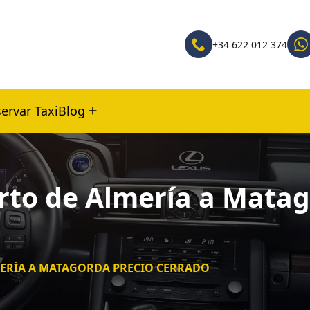
+34 622 012 374
ervar Taxi
Blog
rto de Almería a Matag
MERÍA A MATAGORDA PRECIO CERRADO