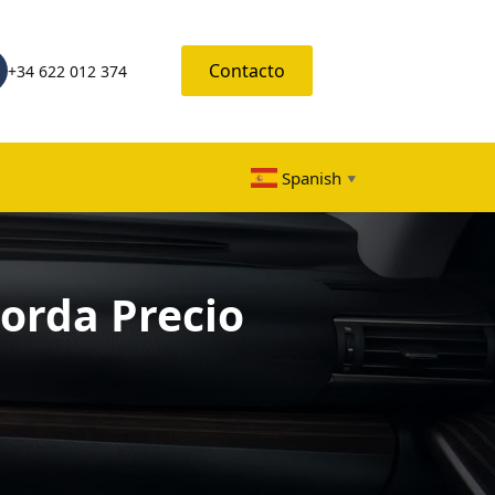
Contacto
+34 622 012 374
Spanish
▼
orda Precio