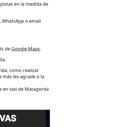
opistas en la medida de
no, WhatsApp o email
vés de
Google Maps
.
da.
rida, como realizar
e más les agrade o la
se en taxi de Matagorda