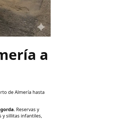
mería a
erto de Almería hasta
agorda
. Reservas y
illitas infantiles,