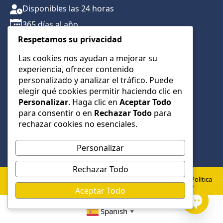
Disponibles las 24 horas
365 días al año
Respetamos su privacidad
Traslados con reserva previa
Atención por teléfono y WhatsApp 24/7
Las cookies nos ayudan a mejorar su
experiencia, ofrecer contenido
CONTÁCTANOS
personalizado y analizar el tráfico. Puede
+34 622 01 23 74
elegir qué cookies permitir haciendo clic en
Personalizar
. Haga clic en
Aceptar Todo
+34 622 01 23 74
para consentir o en
Rechazar Todo
para
info@taxialmeria9.com
rechazar cookies no esenciales.
Personalizar
Rechazar Todo
© 2026 Taxi Almería 9 –
Política
Política de
Aviso
Todos los derechos
de
Aceptar Todo
Privacidad
Legal
cookies
reservados
Spanish
▼
Open
Desarrollado por:
Low Cost Web