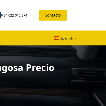
Contacto
+34 622 012 374
Spanish
▼
ngosa Precio