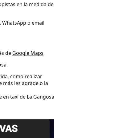
opistas en la medida de
no, WhatsApp o email
vés de
Google Maps
.
osa.
rida, como realizar
e más les agrade o la
se en taxi de La Gangosa