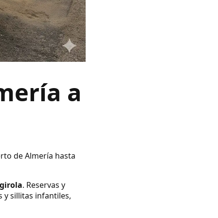
mería a
erto de Almería hasta
girola
. Reservas y
illitas infantiles,