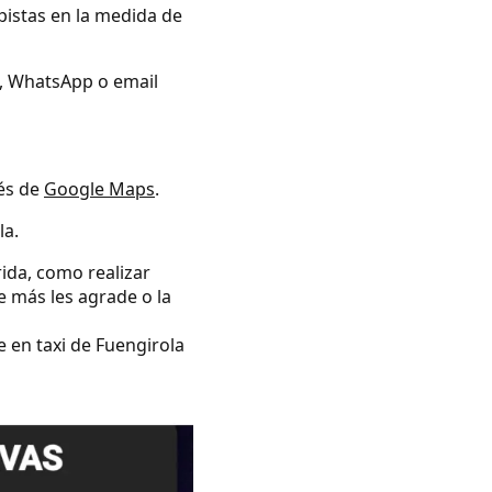
pistas en la medida de
no, WhatsApp o email
vés de
Google Maps
.
la.
rida, como realizar
e más les agrade o la
e en taxi de Fuengirola