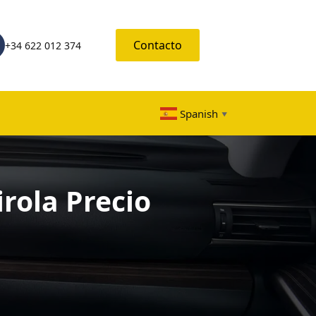
Contacto
+34 622 012 374
Spanish
▼
rola Precio