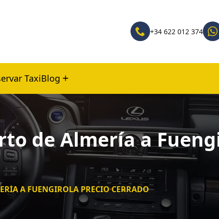
+34 622 012 374
ervar Taxi
Blog
rto de Almería a Fuengi
MERÍA A FUENGIROLA PRECIO CERRADO