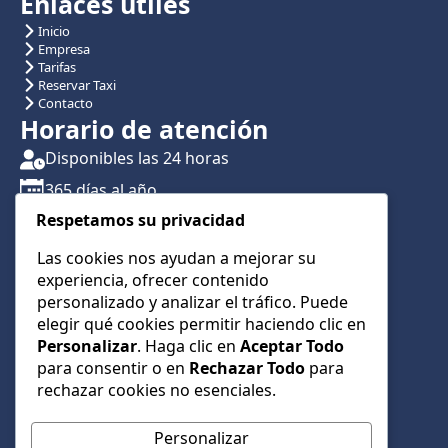
Enlaces útiles
Inicio
Empresa
Tarifas
Reservar Taxi
Contacto
Horario de atención
Disponibles las 24 horas
365 días al año
Respetamos su privacidad
Traslados con reserva previa
Atención por teléfono y WhatsApp 24/7
Las cookies nos ayudan a mejorar su
experiencia, ofrecer contenido
CONTÁCTANOS
personalizado y analizar el tráfico. Puede
+34 622 01 23 74
elegir qué cookies permitir haciendo clic en
Personalizar
. Haga clic en
Aceptar Todo
+34 622 01 23 74
para consentir o en
Rechazar Todo
para
info@taxialmeria9.com
rechazar cookies no esenciales.
Personalizar