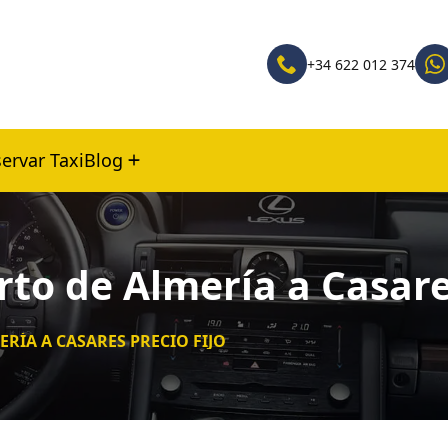
+34 622 012 374
ervar Taxi
Blog
to de Almería a Casares
RÍA A CASARES PRECIO FIJO