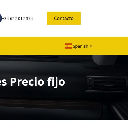
Contacto
+34 622 012 374
Spanish
▼
 Precio fijo