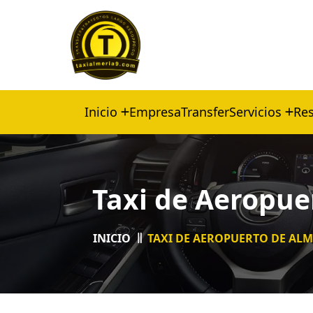
Inicio
Empresa
Transfer
Servicios
Res
Taxi de Aeropuer
INICIO
TAXI DE AEROPUERTO DE ALME