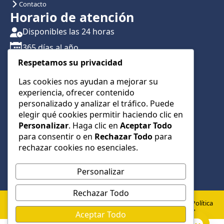
Contacto
Horario de atención
Disponibles las 24 horas
365 días al año
Respetamos su privacidad
Traslados con reserva previa
Atención por teléfono y WhatsApp 24/7
Las cookies nos ayudan a mejorar su
experiencia, ofrecer contenido
CONTÁCTANOS
personalizado y analizar el tráfico. Puede
+34 622 01 23 74
elegir qué cookies permitir haciendo clic en
Personalizar
. Haga clic en
Aceptar Todo
+34 622 01 23 74
para consentir o en
Rechazar Todo
para
info@taxialmeria9.com
rechazar cookies no esenciales.
Personalizar
Rechazar Todo
© 2026 Taxi Almería 9 –
Política
Política de
Aviso
Todos los derechos
de
Aceptar Todo
Privacidad
Legal
cookies
reservados