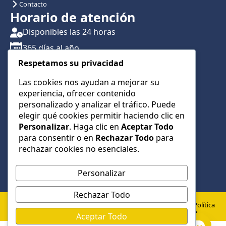
Contacto
Horario de atención
Disponibles las 24 horas
365 días al año
Respetamos su privacidad
Traslados con reserva previa
Atención por teléfono y WhatsApp 24/7
Las cookies nos ayudan a mejorar su
experiencia, ofrecer contenido
CONTÁCTANOS
personalizado y analizar el tráfico. Puede
+34 622 01 23 74
elegir qué cookies permitir haciendo clic en
Personalizar
. Haga clic en
Aceptar Todo
+34 622 01 23 74
para consentir o en
Rechazar Todo
para
info@taxialmeria9.com
rechazar cookies no esenciales.
Personalizar
Rechazar Todo
© 2026 Taxi Almería 9 –
Política
Política de
Aviso
Todos los derechos
de
Aceptar Todo
Privacidad
Legal
cookies
reservados