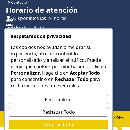
Contacto
Horario de atención
Disponibles las 24 horas
365 días al año
Respetamos su privacidad
Traslados con reserva previa
Atención por teléfono y WhatsApp 24/7
Las cookies nos ayudan a mejorar su
experiencia, ofrecer contenido
CONTÁCTANOS
personalizado y analizar el tráfico. Puede
+34 622 01 23 74
elegir qué cookies permitir haciendo clic en
Personalizar
. Haga clic en
Aceptar Todo
+34 622 01 23 74
para consentir o en
Rechazar Todo
para
info@taxialmeria9.com
rechazar cookies no esenciales.
Personalizar
Rechazar Todo
© 2026 Taxi Almería 9 –
Política
Política de
Aviso
Todos los derechos
de
Aceptar Todo
Privacidad
Legal
cookies
reservados