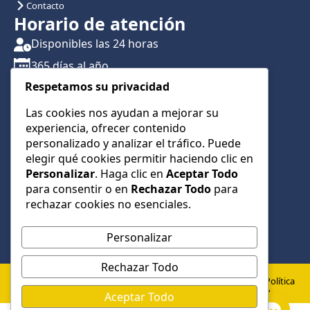
Contacto
Horario de atención
Disponibles las 24 horas
365 días al año
Respetamos su privacidad
Traslados con reserva previa
Atención por teléfono y WhatsApp 24/7
Las cookies nos ayudan a mejorar su
experiencia, ofrecer contenido
CONTÁCTANOS
personalizado y analizar el tráfico. Puede
+34 622 01 23 74
elegir qué cookies permitir haciendo clic en
Personalizar
. Haga clic en
Aceptar Todo
+34 622 01 23 74
para consentir o en
Rechazar Todo
para
info@taxialmeria9.com
rechazar cookies no esenciales.
Personalizar
Rechazar Todo
© 2026 Taxi Almería 9 –
Política
Política de
Aviso
Todos los derechos
de
Aceptar Todo
Privacidad
Legal
cookies
reservados