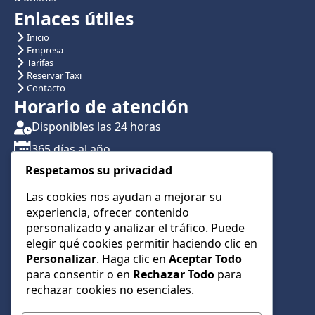
Enlaces útiles
Inicio
Empresa
Tarifas
Reservar Taxi
Contacto
Horario de atención
Disponibles las 24 horas
365 días al año
Respetamos su privacidad
Traslados con reserva previa
Atención por teléfono y WhatsApp 24/7
Las cookies nos ayudan a mejorar su
experiencia, ofrecer contenido
CONTÁCTANOS
personalizado y analizar el tráfico. Puede
+34 622 01 23 74
elegir qué cookies permitir haciendo clic en
Personalizar
. Haga clic en
Aceptar Todo
+34 622 01 23 74
para consentir o en
Rechazar Todo
para
info@taxialmeria9.com
rechazar cookies no esenciales.